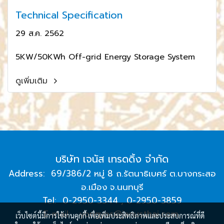
Technical Specification
29 ส.ค. 2562
5KW/50KWh Off-grid Energy Storage System
ดูเพิ่มเติม
บริษัท เจนัส เทรดดิ้ง จำกัด
Address: 69/386/2 หมู่ 8 ถ.รัตนาธิเบศร์ ต.บางกระสอ
อ.เมือง จ.นนทบุรี
Tel: 0-2950-3344 , 0-2950-3859
E-mail:
yongyos@janusthai.com
,
เว็บไซต์นี้มีการใช้งานคุกกี้ เพื่อเพิ่มประสิทธิภาพและประสบการณ์ที่ดี