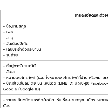
รายละเอียดและตัวอ
- ชื่อ,นามสกุล
- เพศ
- อายุ
- วันเดือนปีเกิด
- เลขประจำตัวประชาชน
- รูปถ่าย
- ที่อยู่ทางไปรษณีย์
- อีเมล
- หมายเลขโทรศัพท์ (รวมทั้งหมายเลขโทรศัพท์ที่บ้าน หรือหมายเ
- บัญชีโซเชียลมีเดีย ช่น ไลน์ไอดี (LINE ID) บัญชีผู้ใช้ Face
Google (Google ID)
- รายละเอียดบัตรเครดิต/เดบิต เช่น ชื่อ-นามสกุลบนบัตร หมายเลข
บัตร