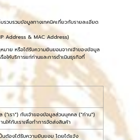
เก็บรวบรวมข้อมูลทางเทคนิคเกี่ยวกับรายละเอียด
การ (IP Address & MAC Address)
หมาย หรือได้รับความยินยอมจากเจ้าของข้อมูล
อให้บริการแก่ท่านและการดำเนินธุรกิจที่
("เรา") กับเจ้าของข้อมูลส่วนบุคคล ("ท่าน")
านให้กับเราเพื่อทำการจัดส่งสินค้า
เป็นต้องได้รับความยินยอม โดยได้แจ้ง