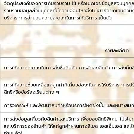
วัตถุประสงค์ของการเก็บรวบรวม ใช้ หรือเปิดเผยข้อมูลส่วนบุค
รวบรวมข้อมูลส่วนบุคคลที่มีความอ่อนไหวซึ่งไม่เข้าข้อยกเว้นต
บริการ การอำนวยความสะดวกในการให้บริการ เป็นต้น
รายละเอียด
การให้ความสะดวกในการสั่งซื้อสินค้า การจัดส่งสินค้า การส่งคืน
การให้ความช่วยเหลือแก่ลูกค้าที่เกี่ยวข้องกับการให้บริการ การป
สิทธิหรือข้อร้องเรียนต่าง ๆ
การวิเคราะห์ และพัฒนาสินค้าหรือบริการให้ดียิ่งขึ้น และเหมาะ
การส่งข้อมูลเกี่ยวกับสินค้าและบริการ เพื่อมอบสิทธิพิเศษ โปรโมท
และบริการของร้านค้า ให้แก่ลูกค้าผ่านทางอีเมล เอสเอ็มเอส และ
ท่านแล้ว)