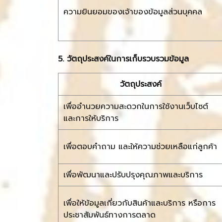
ความยินยอมของเจ้าของข้อมูลส่วนบุคคล
5. วัตถุประสงค์ในการเก็บรวบรวมข้อมูล
วัตถุประสงค์
เพื่ออำนวยความสะดวกในการใช้งานเว็บไซต์
และการให้บริการ
เพื่อตอบคำถาม และให้ความช่วยเหลือแก่ลูกค้า
เพื่อพัฒนาและปรับปรุงคุณภาพและบริการ
เพื่อให้ข้อมูลเกี่ยวกับสินค้าและบริการ หรือการ
ประชาสัมพันธ์ทางการตลาด