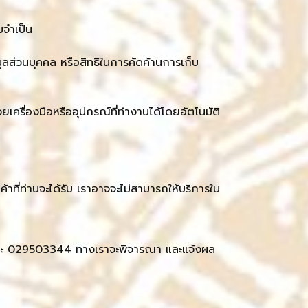
มจำเป็น
มูลส่วนบุคคล หรือสิทธิในการคัดค้านการเก็บ
้วยเครื่องมือหรืออุปกรณ์ที่ทำงานได้โดยอัตโนมัติ
าที่ท่านจะได้รับ เราอาจจะไม่สามารถให้บริการใน
ะ 029503344 ทางเราจะพิจารณา และแจ้งผล