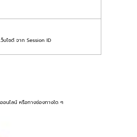
เว็บไซต์ จาก Session ID
มออนไลน์ หรือทางช่องทางใด ๆ