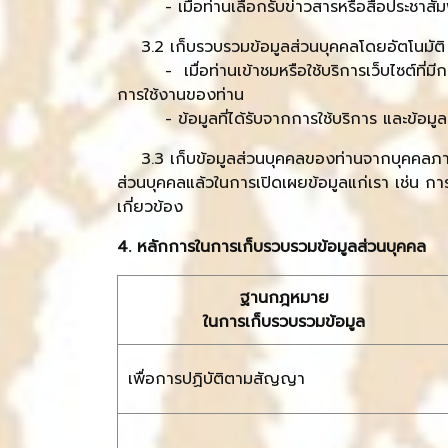
- เมื่อท่านเลือกรับข่าวสารหรือสื่อประชาสัม
3.2 เก็บรวบรวมข้อมูลส่วนบุคคลโดยอัตโนมัติ
- เมื่อท่านเข้าชมหรือใช้บริการเว็บไซต์ที่มีกา
การใช้งานของท่าน
- ข้อมูลที่ได้รับจากการใช้บริการ และข้อมูลที
3.3 เก็บข้อมูลส่วนบุคคลของท่านจากบุคคลภาย
ส่วนบุคคลแล้วในการเปิดเผยข้อมูลแก่เรา เช่น การ
เกี่ยวข้อง
4. หลักการในการเก็บรวบรวมข้อมูลส่วนบุคคล
ฐานกฎหมาย
ในการเก็บรวบรวมข้อมูล
เพื่อการปฏิบัติตามสัญญา