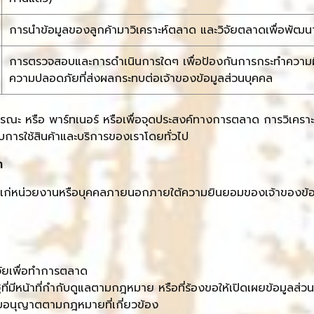
การนำข้อมูลของลูกค้ามาวิเคราะห์ตลาด และวิจัยตลาดเพื่อพัฒนาสิ
การตรวจสอบและการดำเนินการใดๆ เพื่อป้องกันการกระทำความผิ
ความปลอดภัยที่ส่งผลกระทบต่อเจ้าของข้อมูลส่วนบุคคล
ารณะ หรือ พาร์ทเนอร์ หรือเพื่อจุดประสงค์ทางการตลาด การวิเครา
บการใช้สินค้าและบริการของเราโดยทั่วไป
ก
ให้แก่หน่วยงานหรือบุคคลภายนอกภายใต้ความยินยอมของเจ้าของข้อมู
จัยเพื่อทำการตลาด
ที่มีหน้าที่กำกับดูแลตามกฎหมาย หรือที่ร้องขอให้เปิดเผยข้อมูล
ับอนุญาตตามกฎหมายที่เกี่ยวข้อง