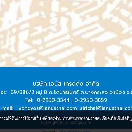
บริษัท เจนัส เทรดดิ้ง จำกัด
s: 69/386/2 หมู่ 8 ถ.รัตนาธิเบศร์ ต.บางกระสอ อ.เมือง จ.
Tel: 0-2950-3344 , 0-2950-3859
E-mail:
yongyos@janusthai.com
,
sirichai@janusthai.c
บการณ์ที่ดีในการใช้งานเว็บไซต์ของท่าน ท่านสามารถอ่านรายละเอียดเพิ่มเติมได้ที่
Copyright by janusthai.com
Powered by
MakeWebEasy.com