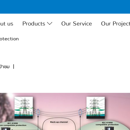
ut us
Products
Our Service
Our Projec
otection
ข้าชม
|